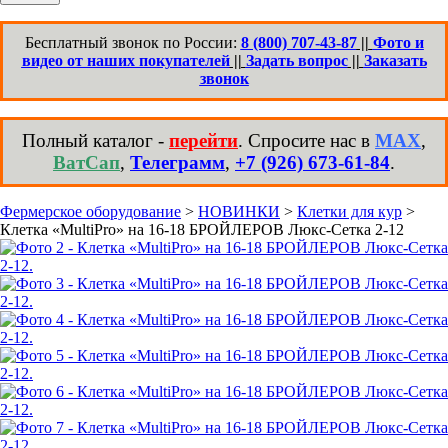
Бесплатный звонок по России:
8 (800) 707-43-87
||
Фото и
видео от наших покупателей
||
Задать вопрос
||
Заказать
звонок
Полный каталог -
перейти
. Спросите нас в
MAX
,
ВатСап
,
Телеграмм
,
+7 (926) 673-61-84
.
Фермерское оборудование
>
НОВИНКИ
>
Клетки для кур
>
Клетка «MultiPro» на 16-18 БРОЙЛЕРОВ Люкс-Сетка 2-12