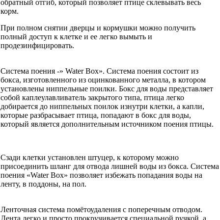
обратный отгиб, который позволяет птице склевывать весь
корм.
При полном снятии дверцы и кормушки можно получить
полный доступ к клетке и ее легко вымыть и
продезинфицировать.
Система поения -» Water Box». Система поения состоит из
бокса, изготовленного из оцинкованного металла, в котором
установлены ниппельные поилки. Бокс для воды представляет
собой каплеулавливатель закрытого типа, птица легко
добирается до ниппельных поилок изнутри клетки, а капли,
которые разбрасывает птица, попадают в бокс для воды,
который является дополнительным источником поения птицы.
Сзади клетки установлен штуцер, к которому можно
присоединить шланг для отвода лишней воды из бокса. Система
поения «Water Box» позволяет избежать попадания воды на
ленту, в поддоны, на пол.
Ленточная система помётоудаления с поперечным отводом.
Лента легко и просто прокручивается специальной ручкой, а