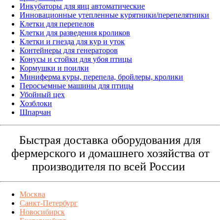
Инкубаторы для яиц автоматические
Инновационные утепленные курятники/перепелятники
Клетки для перепелов
Клетки для разведения кроликов
Клетки и гнезда для кур и уток
Контейнеры для генераторов
Конусы и стойки для убоя птицы
Кормушки и поилки
Миниферма куры, перепела, бройлеры, кролики
Перосъемные машины для птицы
Убойный цех
Хозблоки
Шпарчан
Быстрая доставка оборудования для
фермерского и домашнего хозяйства от
производителя по всей России
Москва
Санкт-Петербург
Новосибирск