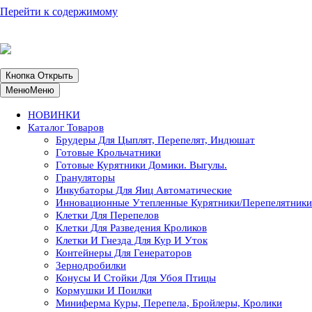
Перейти к содержимому
ИП Шевцова ОГРН 319508100047470. Доставка по России –
более 80 тыс. пунктов выдачи.
Ваш город
Кнопка Открыть
Меню
Меню
НОВИНКИ
Каталог Товаров
Брудеры Для Цыплят, Перепелят, Индюшат
Готовые Крольчатники
Готовые Курятники Домики. Выгулы.
Грануляторы
Инкубаторы Для Яиц Автоматические
Инновационные Утепленные Курятники/перепелятники
Клетки Для Перепелов
Клетки Для Разведения Кроликов
Клетки И Гнезда Для Кур И Уток
Контейнеры Для Генераторов
Зернодробилки
Конусы И Стойки Для Убоя Птицы
Кормушки И Поилки
Миниферма Куры, Перепела, Бройлеры, Кролики