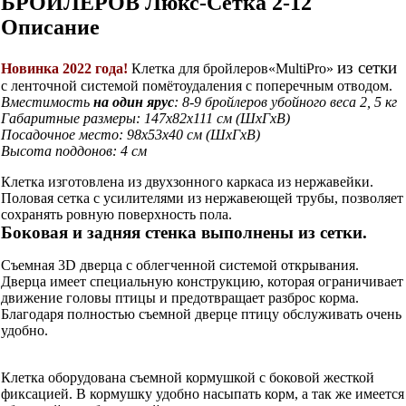
БРОЙЛЕРОВ Люкс-Сетка 2-12
Описание
из сетки
Новинка 2022 года!
Клетка для бройлеров«MultiPro»
с ленточной системой помётоудаления с поперечным отводом.
Вместимость
на один ярус
: 8-9 бройлеров убойного веса 2, 5 кг
Габаритные размеры: 147х82х111 см (ШхГхВ)
Посадочное место: 98х53х40 см (ШхГхВ)
Высота поддонов: 4 см
Клетка изготовлена из двухзонного каркаса из нержавейки.
Половая сетка с усилителями из нержавеющей трубы, позволяет
сохранять ровную поверхность пола.
Боковая и задняя стенка выполнены
из сетки.
Съемная 3D дверца с облегченной системой открывания.
Дверца имеет специальную конструкцию, которая ограничивает
движение головы птицы и предотвращает разброс корма.
Благодаря полностью съемной дверце птицу обслуживать очень
удобно.
Клетка оборудована съемной кормушкой с боковой жесткой
фиксацией. В кормушку удобно насыпать корм, а так же имеется