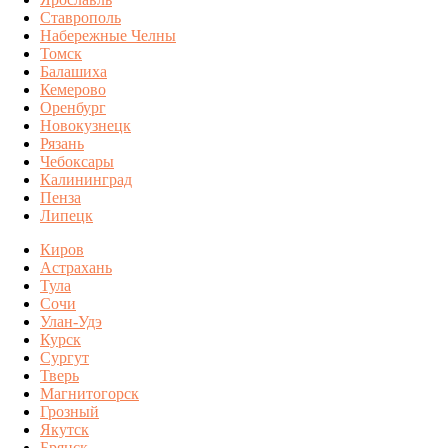
Ставрополь
Набережные Челны
Томск
Балашиха
Кемерово
Оренбург
Новокузнецк
Рязань
Чебоксары
Калининград
Пенза
Липецк
Киров
Астрахань
Тула
Сочи
Улан-Удэ
Курск
Сургут
Тверь
Магнитогорск
Грозный
Якутск
Брянск