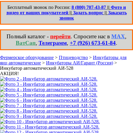
Бесплатный звонок по России:
8 (800) 707-43-87
||
Фото и
видео от наших покупателей
||
Задать вопрос
||
Заказать
звонок
Полный каталог -
перейти
. Спросите нас в
MAX
,
ВатСап
,
Телеграмм
,
+7 (926) 673-61-84
.
Фермерское оборудование
>
Птицеводство
>
Инкубаторы для
яиц автоматические
>
Инкубаторы АИ/Гарант (Россия)
>
Инкубатор автоматический АИ-528
АКЦИЯ!