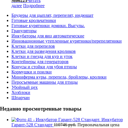
М00223
Читать
далее
Подробнее
Брудеры для цыплят, перепелят, индюшат
Готовые крольчатники
Готовые курятники домики. Выгулы.
Грануляторы
Инкубаторы для яиц автоматические
Инновационные утепленные курятники/перепелятники
Клетки для перепелов
Клетки для разведения кроликов
Клетки и гнезда для кур и уток
Контейнеры для генераторов
Конусы и стойки для убоя птицы
Кормушки и поилки
Миниферма куры, перепела, бройлеры, кролики
Перосъемные машины для птицы
Убойный цех
Хозблоки
Шпарчан
Недавно просмотренные товары
Инкубатор
Гарант-528 Стандарт
110746
руб.
Первоначальная цена