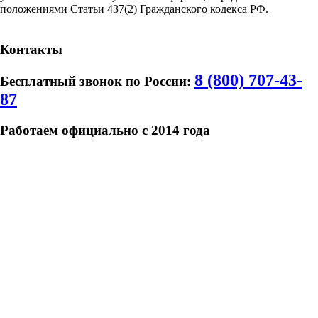
положениями Статьи 437(2) Гражданского кодекса РФ.
Карта Сайта
Контакты
8 (800) 707-43-
Бесплатный звонок по России:
87
Работаем официально с 2014 года
ИП Шевцова Надежда Валентиновна
ОГРН
319508100047470
ИНН: 500603302911ИП Шевцова Надежда
Валентиновна
ОГРН 319508100047470
ИНН: 500603302911
Р/сч 40802810040000081546
ПАО «Сбербанк» г. Москва
БИК 044525225
Р/сч 40802810040000081546
ПАО «Сбербанк» г. Москва
БИК 044525225