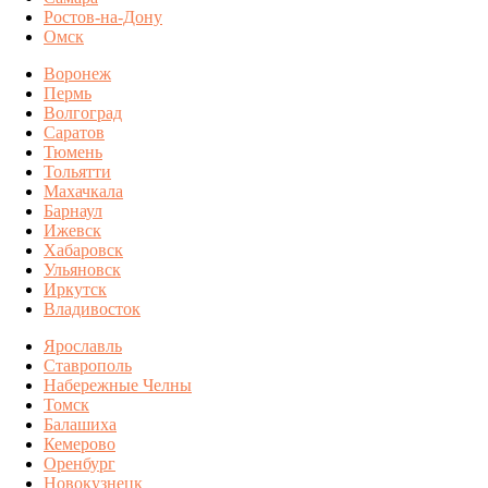
Ростов-на-Дону
Омск
Воронеж
Пермь
Волгоград
Саратов
Тюмень
Тольятти
Махачкала
Барнаул
Ижевск
Хабаровск
Ульяновск
Иркутск
Владивосток
Ярославль
Ставрополь
Набережные Челны
Томск
Балашиха
Кемерово
Оренбург
Новокузнецк