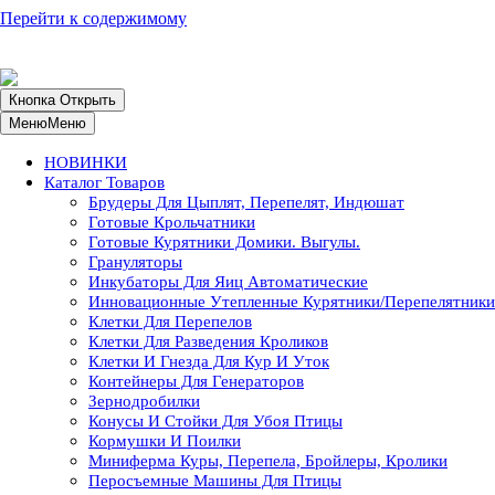
Перейти к содержимому
ИП Шевцова ОГРН 319508100047470. Доставка по России –
более 80 тыс. пунктов выдачи.
Ваш город
Кнопка Открыть
Меню
Меню
НОВИНКИ
Каталог Товаров
Брудеры Для Цыплят, Перепелят, Индюшат
Готовые Крольчатники
Готовые Курятники Домики. Выгулы.
Грануляторы
Инкубаторы Для Яиц Автоматические
Инновационные Утепленные Курятники/перепелятники
Клетки Для Перепелов
Клетки Для Разведения Кроликов
Клетки И Гнезда Для Кур И Уток
Контейнеры Для Генераторов
Зернодробилки
Конусы И Стойки Для Убоя Птицы
Кормушки И Поилки
Миниферма Куры, Перепела, Бройлеры, Кролики
Перосъемные Машины Для Птицы